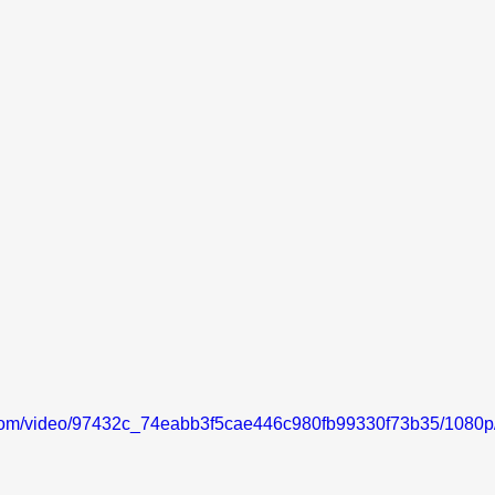
ic.com/video/97432c_74eabb3f5cae446c980fb99330f73b35/1080p