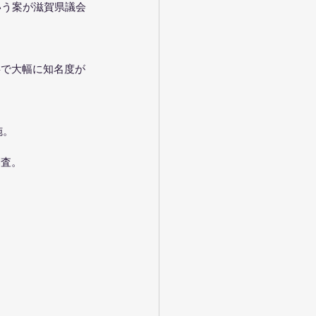
いう案が滋賀県議会
事で大幅に知名度が
施。
調査。