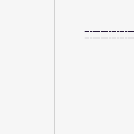
==================
==================