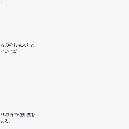
さ。
たもののお蔵入りと
クだという話。
より滋賀の認知度を
である。