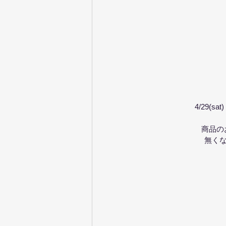
4/29(
商品の
無く