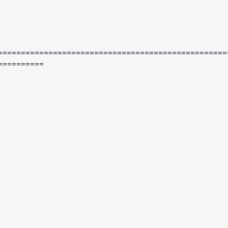
==================================================
==========