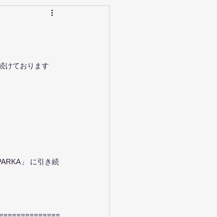
続けております 
ARKA」 に引き続
==============