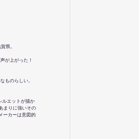
滋賀県。
る声が上がった！
相当なものらしい。
シルエットが描か
あまりに強いその
。メーカーは意図的