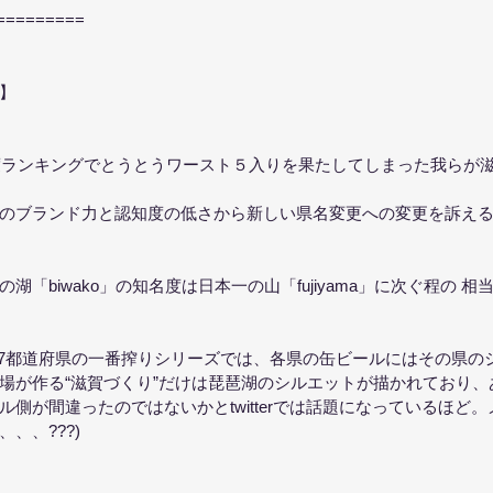
=========
】
力度ランキングでとうとうワースト５入りを果たしてしまった我らが
のブランド力と認知度の低さから新しい県名変更への変更を訴え
湖「biwako」の知名度は日本一の山「fujiyama」に次ぐ程の 
47都道府県の一番搾りシリーズでは、各県の缶ビールにはその県の
場が作る“滋賀づくり”だけは琵琶湖のシルエットが描かれており、
側が間違ったのではないかとtwitterでは話題になっているほど
、、???)