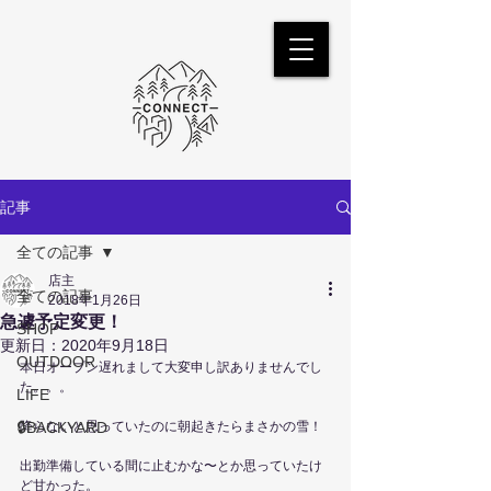
記事
全ての記事
店主
全ての記事
2018年1月26日
急遽予定変更！
SHOP
更新日：
2020年9月18日
OUTDOOR
本日オープン遅れまして大変申し訳ありませんでし
た。。。
LIFE
🔒BACKYARD
降らないと思っていたのに朝起きたらまさかの雪！
出勤準備している間に止むかな〜とか思っていたけ
ど甘かった。