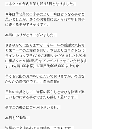
コネクトの年内営業も残り3日となりました。
今年は予想外の出来事により一時はどうなる事かと
思いましたが、多くのお客様に支えられ本年も無事
に終える事ができそうです。
本当にありがとうございました。
ささやかではありますが、今年一年の感謝の気持ち
と来年一年のご愛顧を願い、本日よりコネクト(オン
ラインショップ含む)をご利用いただきましたお客様
に粗品タオル(非売品)をプレゼントさせていただきま
す。(先着100名様)  ※商品代金¥5,000-以上対象
早くも沢山のお声をいただいておりますが、今回な
かなかの自信作です。←自画自賛w
日常の道具として、皆様の暮らしと遊びを快適で楽
しいものにする事ができたら嬉しく思います。
是非この機会にご利用下さいませ。
本日も20時迄。
皆様のご来店を心よりお待ちしております。