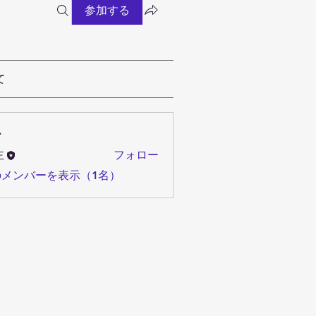
参加する
て
ー
主
フォロー
のメンバーを表示（1名）