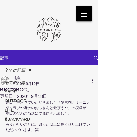
記事
全ての記事
店主
全ての記事
2019年6月10日
BBCでBCC。
SHOP
更新日：
2020年9月18日
OUTDOOR
先日開催させていただきました『琵琶湖クリーニン
グクラブ〜野洲のおっさんと遊ぼう〜』の模様が、
LIFE
本日のびわこ放送にて放送されました。
🔒BACKYARD
ありがたいことに、思った以上に長く取り上げてい
ただいています。笑