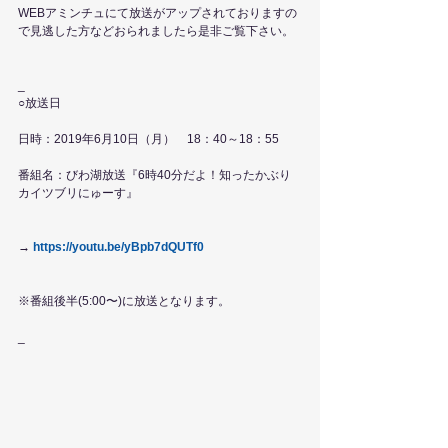
WEBアミンチュにて放送がアップされておりますの
で見逃した方などおられましたら是非ご覧下さい。
_
○放送日
日時：2019年6月10日（月）　18：40～18：55
番組名：びわ湖放送『6時40分だよ！知ったかぶり
カイツブリにゅーす』
→
https://youtu.be/yBpb7dQUTf0
※番組後半(5:00〜)に放送となります。
_