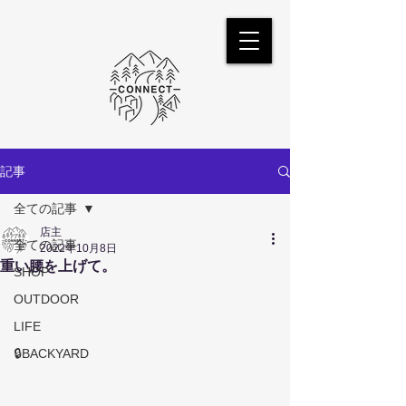
記事
全ての記事
店主
全ての記事
2022年10月8日
重い腰を上げて。
SHOP
OUTDOOR
LIFE
🔒BACKYARD