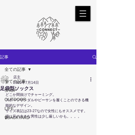
記事
全ての記事
店主
全ての記事
2025年7月14日
足袋型ソックス
SHOP
どこか間抜けでチャーミング。
OUTDOOR
スポーツサンダルやビーサンを履くことのできる機
能的なデザイン。
LIFE
サイズ表記は23-27なので女性にもオススメです。
逆に足の大きな男性は少し厳しいかも。。。。
🔒BACKYARD