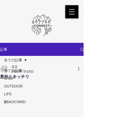
記事
全ての記事
店主
全ての記事
2025年7月16日
意外とキッチリ
SHOP
OUTDOOR
LIFE
🔒BACKYARD