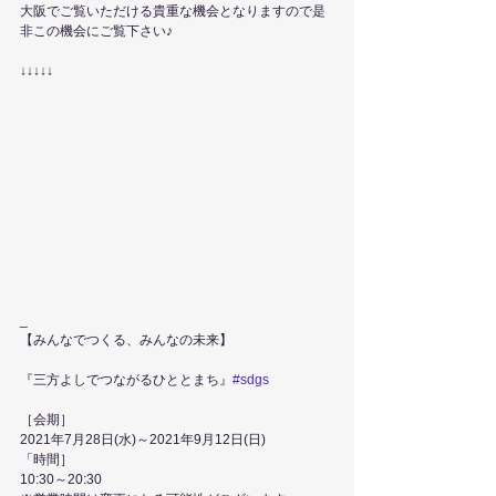
大阪でご覧いただける貴重な機会となりますので是
非この機会にご覧下さい♪
↓↓↓↓↓
_
【みんなでつくる、みんなの未来】
『三方よしでつながるひととまち』
#sdgs
［会期］
2021年7月28日(水)～2021年9月12日(日) 
「時間］
10:30～20:30