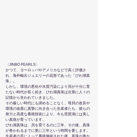
〈JINBO PEARLS〉
かつて、ヨーロッパやアメリカなどで高く評価さ
れ、海外輸出ジュエリーの花形であった「びわ湖真
珠」。
しかし、環境の悪化や水質汚染により貝が十分に育
たない時代が長く続き、びわ湖真珠は次第に人々の
記憶から失われていきました。
その厳しい時代にも諦めることなく、母貝の改良や
環境の改善に真摯に向き合った生産者たち、彼らの
努力と高度な養殖技術により、今も琵琶湖には美し
い真珠が育っています。
びわ湖真珠は、貝を育てるのに三年、その後、真珠
が巻かれるまでに更に三年という時間を要します。
生産者の手によって養殖施術された後、真珠が巻か