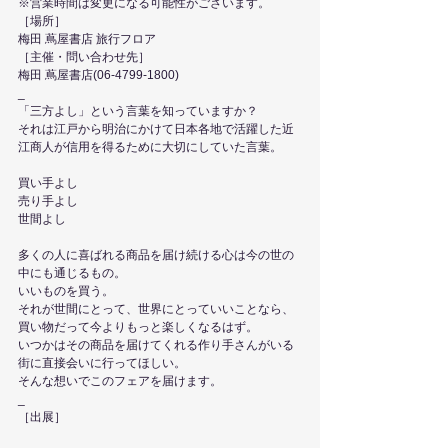
※営業時間は変更になる可能性がございます。 
［場所］
梅田 蔦屋書店 旅行フロア
［主催・問い合わせ先］
梅田 蔦屋書店(06-4799-1800)
_
「三方よし」という言葉を知っていますか？
それは江戸から明治にかけて日本各地で活躍した近
江商人が信用を得るために大切にしていた言葉。
買い手よし
売り手よし
世間よし
多くの人に喜ばれる商品を届け続ける心は今の世の
中にも通じるもの。
いいものを買う。
それが世間にとって、世界にとっていいことなら、
買い物だって今よりもっと楽しくなるはず。
いつかはその商品を届けてくれる作り手さんがいる
街に直接会いに行ってほしい。
そんな想いでこのフェアを届けます。
_
［出展］