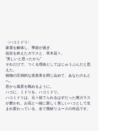
〈ハコミドリ〉
家屋を解体し、季節が過ぎ、
役目を終えたガラスと、草木花々。
”美しいと思ったから”
それだけで、つくる理由としてはじゅうぶんだと思
えた。
植物の圧倒的な造形美を閉じ込めて、あなたのもと
へ。
窓から風景を眺めるように。
ハコに、ミドリを。ハコミドリ。
ハコミドリは、元々捨てられるはずだった廃ガラス
が磨かれ、お花と一緒に新しく美しいハコとして生
まれ変わっている、全て廃材リユースの作品です。