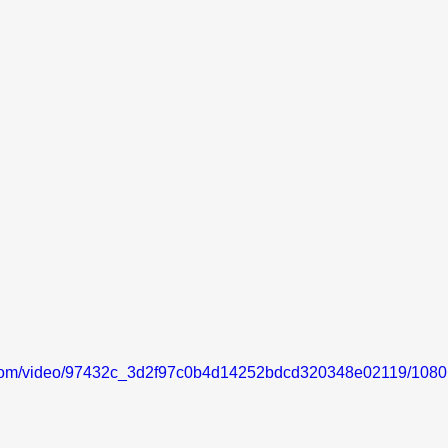
ic.com/video/97432c_3d2f97c0b4d14252bdcd320348e02119/1080