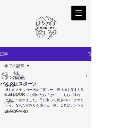
記事
全ての記事
店主
全ての記事
2月18日
バイクはスポーツ
SHOP
推しのステッカー求めて朝ツー。売り場を探すも見
OUTDOOR
つからず、レジで聞いたら「はい。こちらですね」
と差し出されました。手に取って驚きのハイクオリ
LIFE
ティ。なんだか拘りを感じる一枚。これはテンショ
ン上がる。
🔒BACKYARD