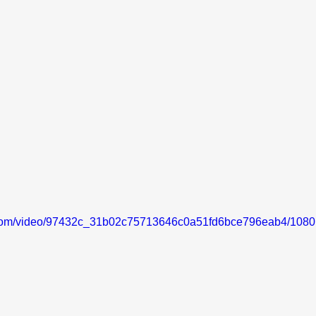
ic.com/video/97432c_31b02c75713646c0a51fd6bce796eab4/1080