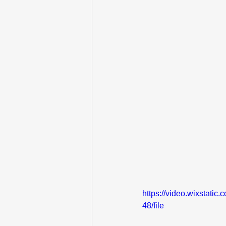
https://video.wixstati
48/file