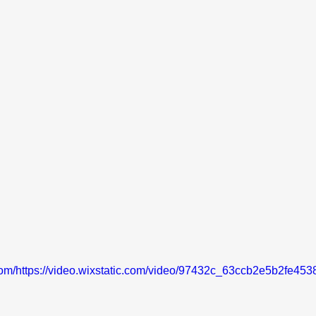
c.com/https://video.wixstatic.com/video/97432c_63ccb2e5b2fe4