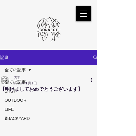
記事
全ての記事
店主
全ての記事
2021年1月1日
【明けましておめでとうございます】
SHOP
OUTDOOR
LIFE
🔒BACKYARD